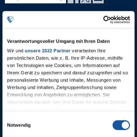
---
AKTUELLE PLAYLIST: CORPORATE
VOLUNTEERING
Verantwortungsvoller Umgang mit Ihren Daten
Wir und
unsere 1022 Partner
verarbeiten Ihre
persönlichen Daten, wie z. B. Ihre IP-Adresse, mithilfe
von Technologien wie Cookies, um Informationen auf
Ihrem Gerät zu speichern und darauf zuzugreifen und so
personalisierte Werbung und Inhalte, Messungen von
Werbung und Inhalten, Zielgruppenforschung sowie
Entwicklung von Angeboten zu ermöglichen. Sie
entscheiden darüber, wer Ihre Daten für welche Zwecke
nutzt. Sie können Ihre Einwilligung jederzeit über die
01.08.2026
29.07.2026
Cookie-Erklärung oder durch Klicken auf das Privacy
Einwilligungsauswahl
Saisoneröffnung anne
Behind t
Trigger Symbol ändern oder widerrufen
Notwendig
Castroper