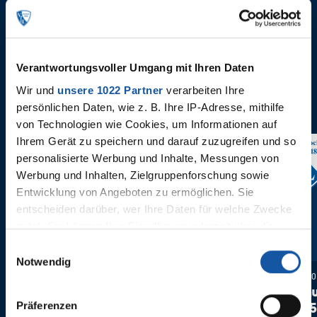
Pressekonferenz nach Stuttgart
Stimmen 
Verantwortungsvoller Umgang mit Ihren Daten
Wir und
unsere 1022 Partner
verarbeiten Ihre
persönlichen Daten, wie z. B. Ihre IP-Adresse, mithilfe
von Technologien wie Cookies, um Informationen auf
Ihrem Gerät zu speichern und darauf zuzugreifen und so
34. Spieltag
33. Spielta
personalisierte Werbung und Inhalte, Messungen von
Werbung und Inhalten, Zielgruppenforschung sowie
Entwicklung von Angeboten zu ermöglichen. Sie
entscheiden darüber, wer Ihre Daten für welche Zwecke
nutzt. Sie können Ihre Einwilligung jederzeit über die
Cookie-Erklärung oder durch Klicken auf das Privacy
Einwilligungsauswahl
Trigger Symbol ändern oder widerrufen
Notwendig
Samstag, 17. Mai 2025 um 13:30
Samstag, 10
St. Pauli -
VfL Boch
Wenn Sie es erlauben, würden wir auch gerne:
VfL Bochum 1848
Mainz 05
Präferenzen
Informationen über Ihre geografische Lage erfassen,