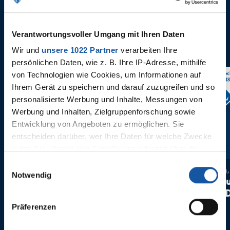
Verantwortungsvoller Umgang mit Ihren Daten
Wir und
unsere 1022 Partner
verarbeiten Ihre
persönlichen Daten, wie z. B. Ihre IP-Adresse, mithilfe
von Technologien wie Cookies, um Informationen auf
36. Spieltag
35. Spielta
Ihrem Gerät zu speichern und darauf zuzugreifen und so
personalisierte Werbung und Inhalte, Messungen von
Werbung und Inhalten, Zielgruppenforschung sowie
Entwicklung von Angeboten zu ermöglichen. Sie
entscheiden darüber, wer Ihre Daten für welche Zwecke
nutzt. Sie können Ihre Einwilligung jederzeit über die
Cookie-Erklärung oder durch Klicken auf das Privacy
Einwilligungsauswahl
Montag, 27. Mai 2024 um 18:30
Donnerstag,
Trigger Symbol ändern oder widerrufen
Notwendig
Fortuna Düsseldorf -
VfL Boch
VfL Bochum 1848
Fortuna 
Wenn Sie es erlauben, würden wir auch gerne:
Präferenzen
Informationen über Ihre geografische Lage erfassen,
welche bis auf einige Meter genau sein können