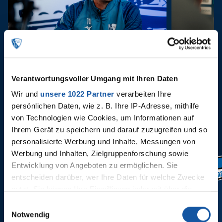
11.10.2022
08.10.2022
Spieltagsanalyse mit Philipp
Stimmen 
Förster
Verantwortungsvoller Umgang mit Ihren Daten
Wir und
unsere 1022 Partner
verarbeiten Ihre
persönlichen Daten, wie z. B. Ihre IP-Adresse, mithilfe
von Technologien wie Cookies, um Informationen auf
Ihrem Gerät zu speichern und darauf zuzugreifen und so
personalisierte Werbung und Inhalte, Messungen von
Werbung und Inhalten, Zielgruppenforschung sowie
Entwicklung von Angeboten zu ermöglichen. Sie
34. Spieltag
33. Spielta
entscheiden darüber, wer Ihre Daten für welche Zwecke
nutzt. Sie können Ihre Einwilligung jederzeit über die
Cookie-Erklärung oder durch Klicken auf das Privacy
Einwilligungsauswahl
Trigger Symbol ändern oder widerrufen
Notwendig