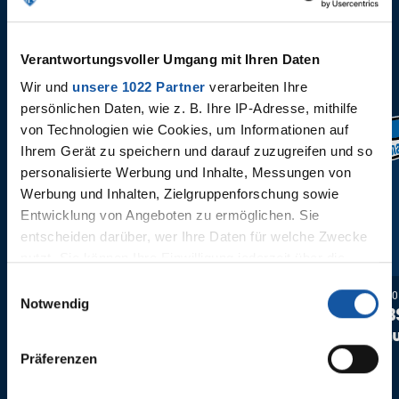
Verantwortungsvoller Umgang mit Ihren Daten
Wir und
unsere 1022 Partner
verarbeiten Ihre
persönlichen Daten, wie z. B. Ihre IP-Adresse, mithilfe
von Technologien wie Cookies, um Informationen auf
34. Spieltag
33. Spielta
Ihrem Gerät zu speichern und darauf zuzugreifen und so
personalisierte Werbung und Inhalte, Messungen von
Werbung und Inhalten, Zielgruppenforschung sowie
Entwicklung von Angeboten zu ermöglichen. Sie
entscheiden darüber, wer Ihre Daten für welche Zwecke
nutzt. Sie können Ihre Einwilligung jederzeit über die
Cookie-Erklärung oder durch Klicken auf das Privacy
Einwilligungsauswahl
Samstag, 27. Mai 2023 um 13:30
Samstag, 20
Trigger Symbol ändern oder widerrufen
Notwendig
VfL Bochum 1848 -
Hertha B
Bayer Leverkusen
VfL Boch
Wenn Sie es erlauben, würden wir auch gerne:
Präferenzen
Informationen über Ihre geografische Lage erfassen,
welche bis auf einige Meter genau sein können