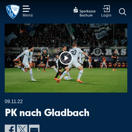
Menü
Login
✕
Video
abspielen
09.11.22
PK nach Gladbach