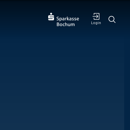
✕
Login