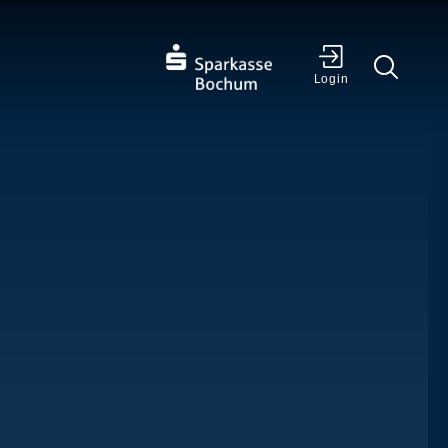
✕
Login