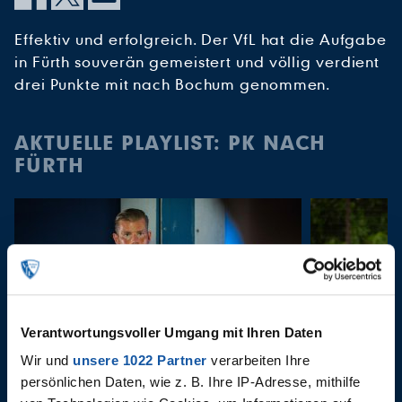
Effektiv und erfolgreich. Der VfL hat die Aufgabe
in Fürth souverän gemeistert und völlig verdient
drei Punkte mit nach Bochum genommen.
AKTUELLE PLAYLIST: PK NACH
FÜRTH
Verantwortungsvoller Umgang mit Ihren Daten
Wir und
unsere 1022 Partner
verarbeiten Ihre
06.08.2026
06.08.2026
persönlichen Daten, wie z. B. Ihre IP-Adresse, mithilfe
Timo Horn im Interview vor
PK vor