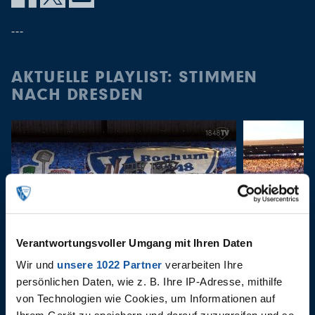
---
AKTUELLE PLAYLIST: STIMMEN
NACH DRESDEN
Verantwortungsvoller Umgang mit Ihren Daten
07.08.2026
07.08.2026
Wir und
unsere 1022 Partner
verarbeiten Ihre
Highlights: VfL Bochum 1848 -
VfL Boch
persönlichen Daten, wie z. B. Ihre IP-Adresse, mithilfe
Hertha BSC
von Technologien wie Cookies, um Informationen auf