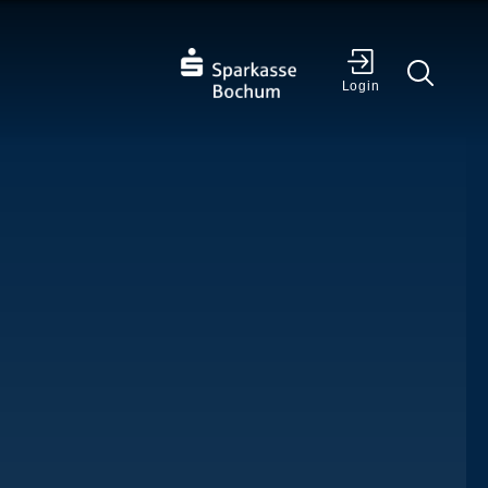
✕
Login