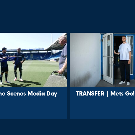
the Scenes Media Day
TRANSFER | Mets Go!