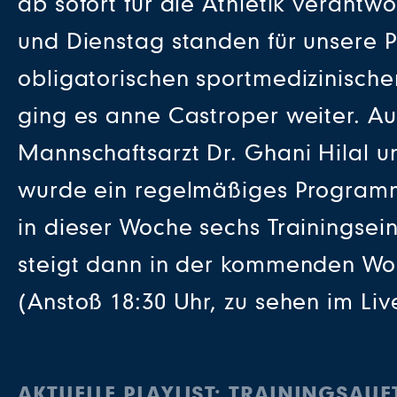
ab sofort für die Athletik verantw
und Dienstag standen für unsere P
obligatorischen sportmedizinisch
ging es anne Castroper weiter. A
Mannschaftsarzt Dr. Ghani Hilal
wurde ein regelmäßiges Programm z
in dieser Woche sechs Trainingse
steigt dann in der kommenden Wo
(Anstoß 18:30 Uhr, zu sehen im Li
AKTUELLE PLAYLIST: TRAININGSAU