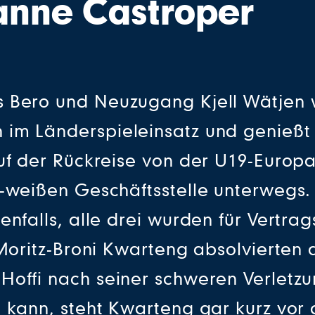
 anne Castroper
 Bero und Neuzugang Kjell Wätjen w
im Länderspieleinsatz und genießt
uf der Rückreise von der U19-Europ
-weißen Geschäftsstelle unterwegs. 
enfalls, alle drei wurden für Vertr
 Moritz-Broni Kwarteng absolvierten
offi nach seiner schweren Verletzu
 kann, steht Kwarteng gar kurz vor 