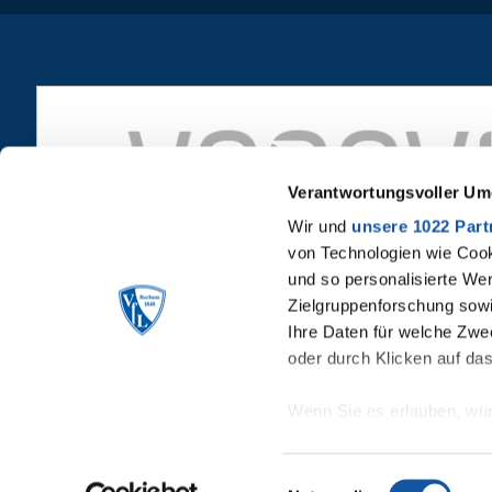
Verantwortungsvoller Um
Wir und
unsere 1022 Part
von Technologien wie Cook
und so personalisierte We
Zielgruppenforschung sowi
Ihre Daten für welche Zwec
oder durch Klicken auf da
Wenn Sie es erlauben, wür
Informationen über Ih
Ihr Gerät durch aktiv
Einwilligungsauswahl