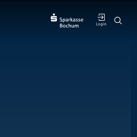
✕
Login