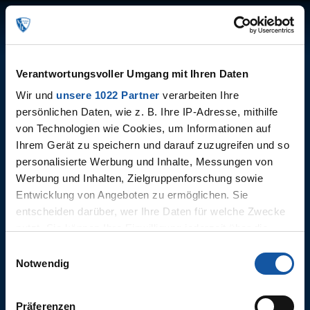
Menü
Login
Videos zu Farid Alfa-
✕
Verantwortungsvoller Umgang mit Ihren Daten
Ruprecht
Wir und
unsere 1022 Partner
verarbeiten Ihre
DIE SUCHE ERGAB KEINE
persönlichen Daten, wie z. B. Ihre IP-Adresse, mithilfe
TREFFER.
von Technologien wie Cookies, um Informationen auf
Ihrem Gerät zu speichern und darauf zuzugreifen und so
personalisierte Werbung und Inhalte, Messungen von
Werbung und Inhalten, Zielgruppenforschung sowie
Entwicklung von Angeboten zu ermöglichen. Sie
entscheiden darüber, wer Ihre Daten für welche Zwecke
nutzt. Sie können Ihre Einwilligung jederzeit über die
Cookie-Erklärung oder durch Klicken auf das Privacy
Einwilligungsauswahl
Trigger Symbol ändern oder widerrufen
Notwendig
Wenn Sie es erlauben, würden wir auch gerne:
Präferenzen