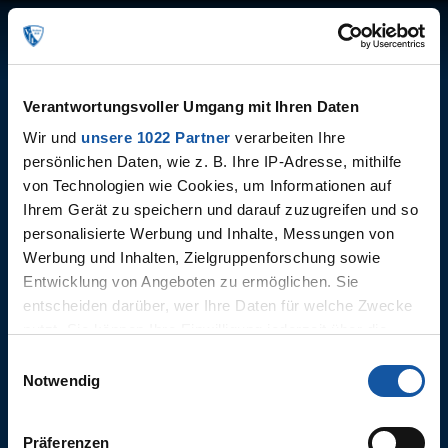
Menü
Login
2 ERGEBNISSE
✕
Verantwortungsvoller Umgang mit Ihren Daten
Wir und
unsere 1022 Partner
verarbeiten Ihre
persönlichen Daten, wie z. B. Ihre IP-Adresse, mithilfe
von Technologien wie Cookies, um Informationen auf
Ihrem Gerät zu speichern und darauf zuzugreifen und so
personalisierte Werbung und Inhalte, Messungen von
Highlights: Karlsruher SC - VfL
Werbung und Inhalten, Zielgruppenforschung sowie
Bochum 1848
Entwicklung von Angeboten zu ermöglichen. Sie
entscheiden darüber, wer Ihre Daten für welche Zwecke
nutzt. Sie können Ihre Einwilligung jederzeit über die
Karlsruher SC - VfL Bochum
Cookie-Erklärung oder durch Klicken auf das Privacy
Einwilligungsauswahl
1848
Trigger Symbol ändern oder widerrufen
Notwendig
Wenn Sie es erlauben, würden wir auch gerne:
Präferenzen