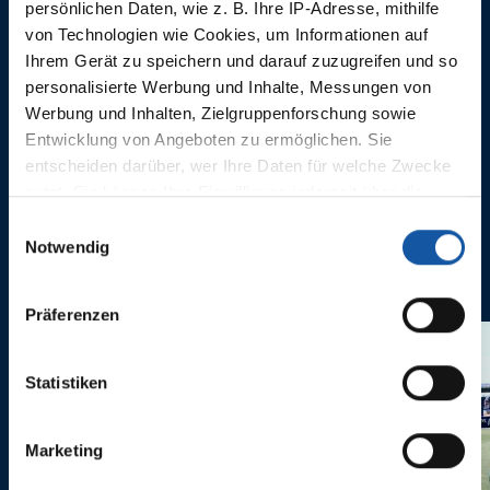
persönlichen Daten, wie z. B. Ihre IP-Adresse, mithilfe
von Technologien wie Cookies, um Informationen auf
26.08.2023
26.08.2023
Highlights: VfL Bochum 1848 -
VfL Boch
Ihrem Gerät zu speichern und darauf zuzugreifen und so
Borussia Dortmund
Dortmun
personalisierte Werbung und Inhalte, Messungen von
Werbung und Inhalten, Zielgruppenforschung sowie
Entwicklung von Angeboten zu ermöglichen. Sie
entscheiden darüber, wer Ihre Daten für welche Zwecke
nutzt. Sie können Ihre Einwilligung jederzeit über die
Cookie-Erklärung oder durch Klicken auf das Privacy
Einwilligungsauswahl
Trigger Symbol ändern oder widerrufen
Notwendig
ANNE CASTROPER
Wenn Sie es erlauben, würden wir auch gerne:
Präferenzen
Informationen über Ihre geografische Lage erfassen,
welche bis auf einige Meter genau sein können
Ihr Gerät durch aktives Scannen nach bestimmten
Statistiken
Merkmalen (Fingerprinting) identifizieren
Erfahren Sie mehr darüber, wie Ihre persönlichen Daten
Marketing
verarbeitet werden, und legen Sie Ihre Präferenzen im
Abschnitt Einzelheiten
fest.