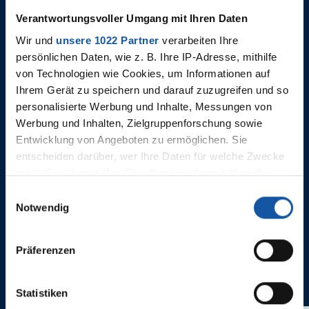
Verantwortungsvoller Umgang mit Ihren Daten
Wir und
unsere 1022 Partner
verarbeiten Ihre
persönlichen Daten, wie z. B. Ihre IP-Adresse, mithilfe
von Technologien wie Cookies, um Informationen auf
Ihrem Gerät zu speichern und darauf zuzugreifen und so
personalisierte Werbung und Inhalte, Messungen von
Werbung und Inhalten, Zielgruppenforschung sowie
13.04.2024
13.04.2024
Pressekonferenz nach
Stimmen
Entwicklung von Angeboten zu ermöglichen. Sie
Heidenheim
entscheiden darüber, wer Ihre Daten für welche Zwecke
nutzt. Sie können Ihre Einwilligung jederzeit über die
Cookie-Erklärung oder durch Klicken auf das Privacy
Einwilligungsauswahl
Trigger Symbol ändern oder widerrufen
Notwendig
Wenn Sie es erlauben, würden wir auch gerne:
Präferenzen
Informationen über Ihre geografische Lage erfassen,
ANNE CASTROPER
welche bis auf einige Meter genau sein können
Ihr Gerät durch aktives Scannen nach bestimmten
Statistiken
Merkmalen (Fingerprinting) identifizieren