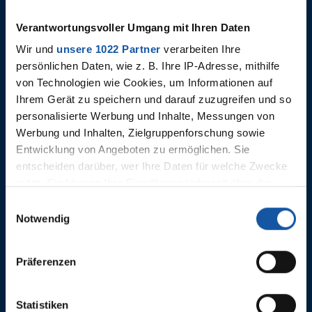
Verantwortungsvoller Umgang mit Ihren Daten
Wir und
unsere 1022 Partner
verarbeiten Ihre
persönlichen Daten, wie z. B. Ihre IP-Adresse, mithilfe
von Technologien wie Cookies, um Informationen auf
Ihrem Gerät zu speichern und darauf zuzugreifen und so
personalisierte Werbung und Inhalte, Messungen von
Werbung und Inhalten, Zielgruppenforschung sowie
20.11.2021
19.11.2021
Entwicklung von Angeboten zu ermöglichen. Sie
Bayer 04 Leverkusen - VfL
Gegnerch
entscheiden darüber, wer Ihre Daten für welche Zwecke
Bochum 1848
nutzt. Sie können Ihre Einwilligung jederzeit über die
Cookie-Erklärung oder durch Klicken auf das Privacy
Einwilligungsauswahl
Trigger Symbol ändern oder widerrufen
Notwendig
Wenn Sie es erlauben, würden wir auch gerne:
Präferenzen
Informationen über Ihre geografische Lage erfassen,
welche bis auf einige Meter genau sein können
ANNE CASTROPER
Ihr Gerät durch aktives Scannen nach bestimmten
Statistiken