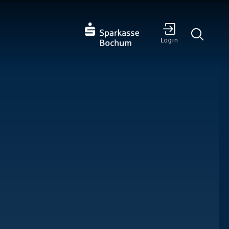
✕
Login