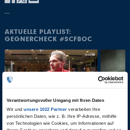
---
AKTUELLE PLAYLIST:
GEGNERCHECK #SCFBOC
Verantwortungsvoller Umgang mit Ihren Daten
14.04.2022
14.04.2022
Wir und
unsere 1022 Partner
verarbeiten Ihre
Gegnercheck #SCFBOC
PK vor F
persönlichen Daten, wie z. B. Ihre IP-Adresse, mithilfe
von Technologien wie Cookies, um Informationen auf