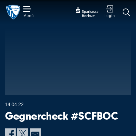
Menü
Login
✕
14.04.22
Gegnercheck #SCFBOC