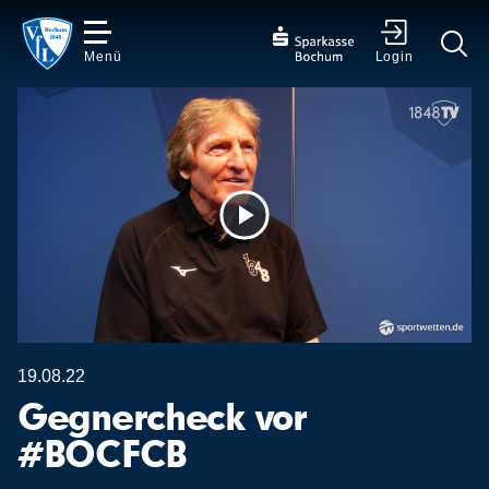
Menü
Login
✕
Video
abspielen
19.08.22
Gegnercheck vor
#BOCFCB