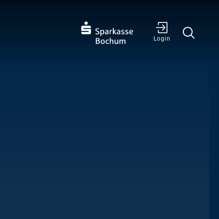
✕
Login