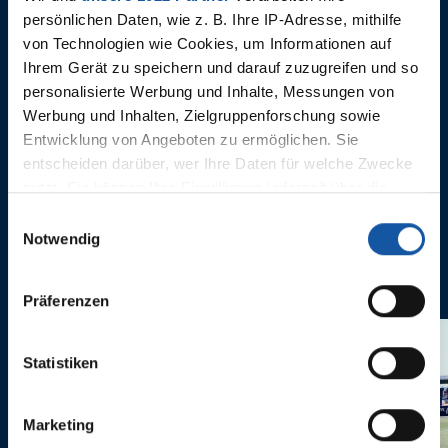
persönlichen Daten, wie z. B. Ihre IP-Adresse, mithilfe
von Technologien wie Cookies, um Informationen auf
01.08.2024
01.08.2024
Ihrem Gerät zu speichern und darauf zuzugreifen und so
Standards, Museumsbesuch
Im Lande
personalisierte Werbung und Inhalte, Messungen von
und Horn
und Patti
Werbung und Inhalten, Zielgruppenforschung sowie
Entwicklung von Angeboten zu ermöglichen. Sie
entscheiden darüber, wer Ihre Daten für welche Zwecke
nutzt. Sie können Ihre Einwilligung jederzeit über die
Cookie-Erklärung oder durch Klicken auf das Privacy
Einwilligungsauswahl
Trigger Symbol ändern oder widerrufen
Notwendig
ANNE CASTROPER
Wenn Sie es erlauben, würden wir auch gerne:
Präferenzen
Informationen über Ihre geografische Lage erfassen,
welche bis auf einige Meter genau sein können
Ihr Gerät durch aktives Scannen nach bestimmten
Statistiken
Merkmalen (Fingerprinting) identifizieren
Erfahren Sie mehr darüber, wie Ihre persönlichen Daten
Marketing
verarbeitet werden, und legen Sie Ihre Präferenzen im