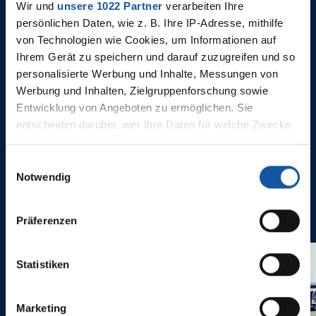
Wir und
unsere 1022 Partner
verarbeiten Ihre
persönlichen Daten, wie z. B. Ihre IP-Adresse, mithilfe
von Technologien wie Cookies, um Informationen auf
Ihrem Gerät zu speichern und darauf zuzugreifen und so
22.11.2021
26.10.2021
Roomtour durch die Vonovia
Neues Ga
personalisierte Werbung und Inhalte, Messungen von
eSports WG
neues Zu
Werbung und Inhalten, Zielgruppenforschung sowie
Entwicklung von Angeboten zu ermöglichen. Sie
entscheiden darüber, wer Ihre Daten für welche Zwecke
nutzt. Sie können Ihre Einwilligung jederzeit über die
Cookie-Erklärung oder durch Klicken auf das Privacy
Einwilligungsauswahl
Trigger Symbol ändern oder widerrufen
Notwendig
ANNE CASTROPER
Wenn Sie es erlauben, würden wir auch gerne:
Präferenzen
Informationen über Ihre geografische Lage erfassen,
welche bis auf einige Meter genau sein können
Ihr Gerät durch aktives Scannen nach bestimmten
Statistiken
Merkmalen (Fingerprinting) identifizieren
Erfahren Sie mehr darüber, wie Ihre persönlichen Daten
Marketing
verarbeitet werden, und legen Sie Ihre Präferenzen im