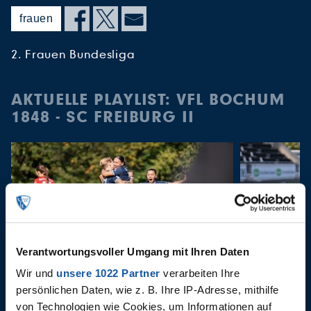
frauen
2. Frauen Bundesliga
AKTUELLE PLAYLIST: VFL BOCHUM
1848 - SC FREIBURG II
Verantwortungsvoller Umgang mit Ihren Daten
Wir und
unsere 1022 Partner
verarbeiten Ihre
22.09.2024
15.09.2024
persönlichen Daten, wie z. B. Ihre IP-Adresse, mithilfe
VfL Bochum 1848 - SC Freiburg
Highlight
von Technologien wie Cookies, um Informationen auf