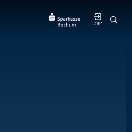
✕
Login