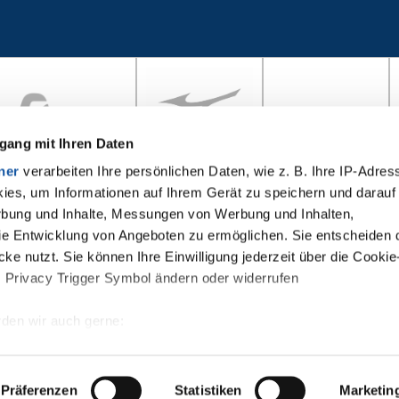
gang mit Ihren Daten
ner
verarbeiten Ihre persönlichen Daten, wie z. B. Ihre IP-Adress
ies, um Informationen auf Ihrem Gerät zu speichern und darauf
rbung und Inhalte, Messungen von Werbung und Inhalten,
e Entwicklung von Angeboten zu ermöglichen. Sie entscheiden 
ke nutzt. Sie können Ihre Einwilligung jederzeit über die Cookie
s Privacy Trigger Symbol ändern oder widerrufen
den wir auch gerne:
re geografische Lage erfassen, welche bis auf einige Meter gena
es Scannen nach bestimmten Merkmalen (Fingerprinting) identifiz
Präferenzen
Statistiken
Marketin
 wie Ihre persönlichen Daten verarbeitet werden, und legen Sie 
takt
Cookies
FAQ
Datenschutz
Nutzungsbeding