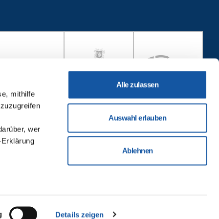
Alle zulassen
e, mithilfe
 zuzugreifen
Auswahl erlauben
darüber, wer
-Erklärung
Ablehnen
u sein können
ieren
g
Details zeigen
Ihre
ungen
Impressum