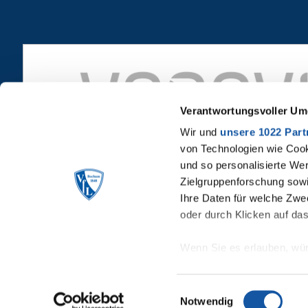
Verantwortungsvoller Um
Wir und
unsere 1022 Part
von Technologien wie Cook
und so personalisierte We
Zielgruppenforschung sowi
Ihre Daten für welche Zwec
oder durch Klicken auf da
Wenn Sie es erlauben, wür
Informationen über Ih
Ihr Gerät durch aktiv
Einwilligungsauswahl
Notwendig
Erfahren Sie mehr darüber,
© VfL Bochum 1848
Kon