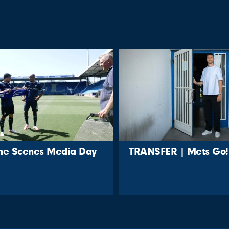
the Scenes Media Day
TRANSFER | Mets Go!