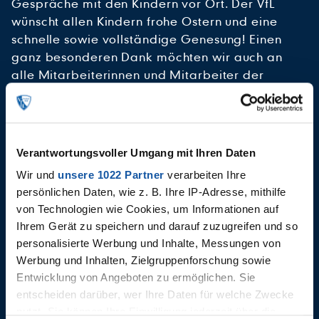
Gespräche mit den Kindern vor Ort. Der VfL
wünscht allen Kindern frohe Ostern und eine
schnelle sowie vollständige Genesung! Einen
ganz besonderen Dank möchten wir auch an
alle Mitarbeiterinnen und Mitarbeiter der
Kinderklinik sowie der anderen Bochumer
Krankenhäuser und Pflegeeinrichtungen richten,
die unermüdlich im Einsatz sind und
unglaubliche Arbeit leisten.
Verantwortungsvoller Umgang mit Ihren Daten
Wir und
unsere 1022 Partner
verarbeiten Ihre
AKTUELLE PLAYLIST: VFL-
persönlichen Daten, wie z. B. Ihre IP-Adresse, mithilfe
OSTERBESUCH IN BOCHUMER
von Technologien wie Cookies, um Informationen auf
KINDERKLINIK
Ihrem Gerät zu speichern und darauf zuzugreifen und so
personalisierte Werbung und Inhalte, Messungen von
Werbung und Inhalten, Zielgruppenforschung sowie
Entwicklung von Angeboten zu ermöglichen. Sie
entscheiden darüber, wer Ihre Daten für welche Zwecke
nutzt. Sie können Ihre Einwilligung jederzeit über die