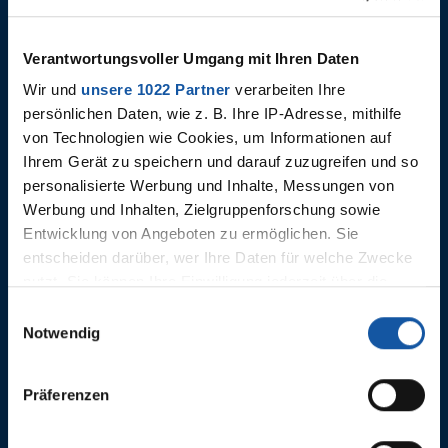
Verantwortungsvoller Umgang mit Ihren Daten
Wir und
unsere 1022 Partner
verarbeiten Ihre
Karriere-Rückblick Toto Losilla
persönlichen Daten, wie z. B. Ihre IP-Adresse, mithilfe
von Technologien wie Cookies, um Informationen auf
Ihrem Gerät zu speichern und darauf zuzugreifen und so
personalisierte Werbung und Inhalte, Messungen von
Werbung und Inhalten, Zielgruppenforschung sowie
Toto vor seinem Abschiedsspiel
Entwicklung von Angeboten zu ermöglichen. Sie
entscheiden darüber, wer Ihre Daten für welche Zwecke
nutzt. Sie können Ihre Einwilligung jederzeit über die
Cookie-Erklärung oder durch Klicken auf das Privacy
Einwilligungsauswahl
Mats Pannewig vor Derby
Trigger Symbol ändern oder widerrufen
Notwendig
gegen Schalke
Wenn Sie es erlauben, würden wir auch gerne:
Präferenzen
Informationen über Ihre geografische Lage erfassen,
welche bis auf einige Meter genau sein können
Training anne Castroper