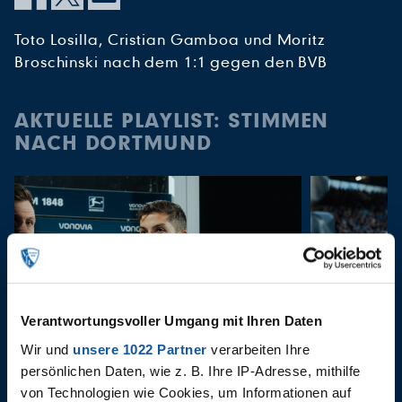
Toto Losilla, Cristian Gamboa und Moritz
Broschinski nach dem 1:1 gegen den BVB
AKTUELLE PLAYLIST: STIMMEN
NACH DORTMUND
Verantwortungsvoller Umgang mit Ihren Daten
Wir und
unsere 1022 Partner
verarbeiten Ihre
28.04.2023
28.04.2023
persönlichen Daten, wie z. B. Ihre IP-Adresse, mithilfe
Stimmen nach Dortmund
PK nach 
von Technologien wie Cookies, um Informationen auf