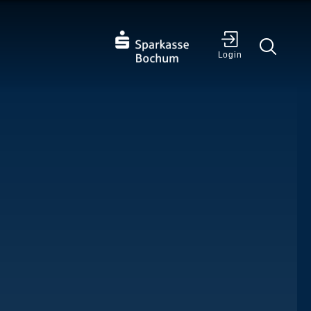
✕
Login