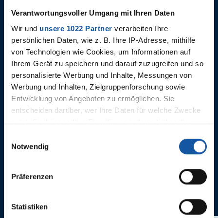
Verantwortungsvoller Umgang mit Ihren Daten
Wir und
unsere 1022 Partner
verarbeiten Ihre
persönlichen Daten, wie z. B. Ihre IP-Adresse, mithilfe
von Technologien wie Cookies, um Informationen auf
Ihrem Gerät zu speichern und darauf zuzugreifen und so
personalisierte Werbung und Inhalte, Messungen von
Werbung und Inhalten, Zielgruppenforschung sowie
27.07.2025
19.07.2025
VfL Bochum 1848 - Bayer 04
VfL Boch
Entwicklung von Angeboten zu ermöglichen. Sie
Leverkusen
1925 Kha
entscheiden darüber, wer Ihre Daten für welche Zwecke
nutzt. Sie können Ihre Einwilligung jederzeit über die
Cookie-Erklärung oder durch Klicken auf das Privacy
Einwilligungsauswahl
Trigger Symbol ändern oder widerrufen
Notwendig
Wenn Sie es erlauben, würden wir auch gerne:
Präferenzen
Informationen über Ihre geografische Lage erfassen,
ANNE CASTROPER
welche bis auf einige Meter genau sein können
Ihr Gerät durch aktives Scannen nach bestimmten
Statistiken
Merkmalen (Fingerprinting) identifizieren