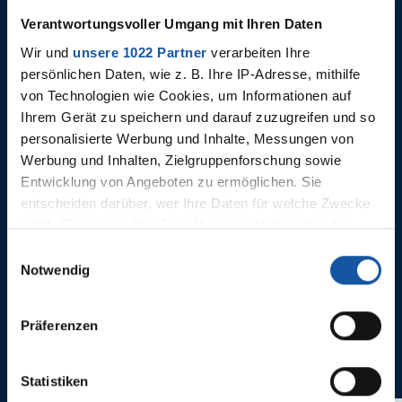
Verantwortungsvoller Umgang mit Ihren Daten
Wir und
unsere 1022 Partner
verarbeiten Ihre
persönlichen Daten, wie z. B. Ihre IP-Adresse, mithilfe
von Technologien wie Cookies, um Informationen auf
Ihrem Gerät zu speichern und darauf zuzugreifen und so
personalisierte Werbung und Inhalte, Messungen von
Werbung und Inhalten, Zielgruppenforschung sowie
27.10.2021
07.08.2021
VfL Bochum 1848 - FC Augsburg
Wupperta
Entwicklung von Angeboten zu ermöglichen. Sie
1848
entscheiden darüber, wer Ihre Daten für welche Zwecke
nutzt. Sie können Ihre Einwilligung jederzeit über die
Cookie-Erklärung oder durch Klicken auf das Privacy
Einwilligungsauswahl
Trigger Symbol ändern oder widerrufen
Notwendig
Wenn Sie es erlauben, würden wir auch gerne:
Präferenzen
Informationen über Ihre geografische Lage erfassen,
ANNE CASTROPER
welche bis auf einige Meter genau sein können
Ihr Gerät durch aktives Scannen nach bestimmten
Statistiken
Merkmalen (Fingerprinting) identifizieren