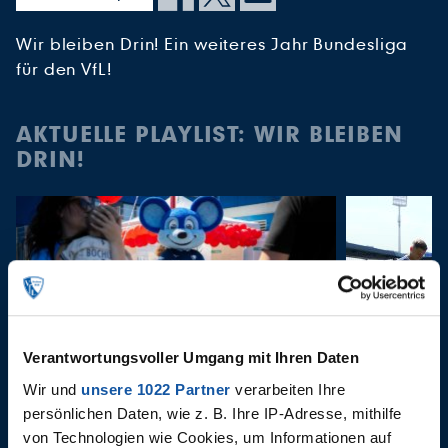
Wir bleiben Drin! Ein weiteres Jahr Bundesliga
für den VfL!
AKTUELLE PLAYLIST: WIR BLEIBEN
DRIN!
Verantwortungsvoller Umgang mit Ihren Daten
Wir und
unsere 1022 Partner
verarbeiten Ihre
01.08.2026
29.07.2026
persönlichen Daten, wie z. B. Ihre IP-Adresse, mithilfe
Saisoneröffnung anne
Behind t
von Technologien wie Cookies, um Informationen auf
Castroper