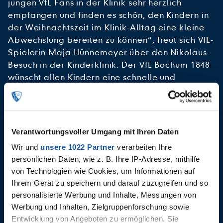
jungen VfL Fans in der Klinik sehr herzlich
empfangen und finden es schön, den Kindern in
der Weihnachtszeit im Klinik-Alltag eine kleine
Abwechslung bereiten zu können“, freut sich VfL-
Spielerin Maja Hünnemeyer über den Nikolaus-
Besuch in der Kinderklinik. Der VfL Bochum 1848
wünscht allen Kindern eine schnelle und
vollständige Genesung sowie ein frohes
Weihnachtsfest. Die weihnachtlichen Wünsche
richten sich – ebenso wie ein herzlicher Dank –
an das medizinische Personal der Kinderklinik
Verantwortungsvoller Umgang mit Ihren Daten
und der anderen Bochumer Krankenhäuser, die
Wir und
unsere 1022 Partner
verarbeiten Ihre
eine außergewöhnliche und wertvolle Arbeit
persönlichen Daten, wie z. B. Ihre IP-Adresse, mithilfe
leisten.
von Technologien wie Cookies, um Informationen auf
Ihrem Gerät zu speichern und darauf zuzugreifen und so
AKTUELLE PLAYLIST: BESUCH IN
personalisierte Werbung und Inhalte, Messungen von
DER BOCHUMER KINDERKLINIK
Werbung und Inhalten, Zielgruppenforschung sowie
Entwicklung von Angeboten zu ermöglichen. Sie