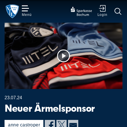
Menü
Login
✕
Video
abspielen
23.07.24
Neuer Ärmelsponsor
anne castroper