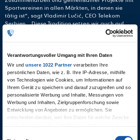
Sportvereinen in allen Märkten, in denen sie
tätig ist“, sagt Vladimir Lučić, CEO Telekom
Serbien. „Diese Tradition setzen wir auch auf
dem deutschen Markt fort, wo wir als neuer
Telekommunikationsanbieter, der erstklassige
Mobilfunk- und TV-Dienste bietet, ehrgeizige
Pläne haben. Wir glauben, dass wir zusammen
Verantwortungsvoller Umgang mit Ihren Daten
mit unseren Partnern vom VfL in Zukunft große
Wir und
unsere 1022 Partner
verarbeiten Ihre
Erfolge erzielen werden. Ich lade alle Fans und
persönlichen Daten, wie z. B. Ihre IP-Adresse, mithilfe
Anhänger des VfL ein, sich mit dem Angebot von
von Technologien wie Cookies, um Informationen auf
MTEL vertraut zu machen und alle Vorteile
Ihrem Gerät zu speichern und darauf zuzugreifen und so
auszuprobieren, die wir speziell für sie
personalisierte Werbung und Inhalte, Messungen von
vorbereitet haben.“ Stefan Božić, CEO MTEL
Werbung und Inhalten, Zielgruppenforschung sowie
Germany, ergänzt: „MTEL ist bekannt dafür,
Entwicklung von Angeboten zu ermöglichen. Sie
hochwertige Telekom-Produkte zu einem fairen
entscheiden darüber, wer Ihre Daten für welche Zwecke
Preis anzubieten. Bereits jetzt können Fans und
nutzt. Sie können Ihre Einwilligung jederzeit über die
Mitglieder des VfL Bochum in unserem Shop in
Cookie-Erklärung oder durch Klicken auf das Privacy
Einwilligungsauswahl
Trigger Symbol ändern oder widerrufen