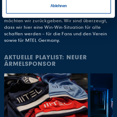
maßgeschneiderten Angeboten am meisten
haben oder die sie im Rahmen Ihrer Nutzung der Dienste
Ablehnen
profitieren. Die Sympathie und Entschlossenheit,
gesammelt haben.
die wir beim VfL Bochum gefunden haben,
möchten wir zurückgeben. Wir sind überzeugt,
dass wir hier eine Win-Win-Situation für alle
schaffen werden – für die Fans und den Verein
sowie für MTEL Germany.
AKTUELLE PLAYLIST: NEUER
ÄRMELSPONSOR