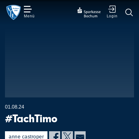
Menü
Login
✕
01.08.24
#TachTimo
anne castroper