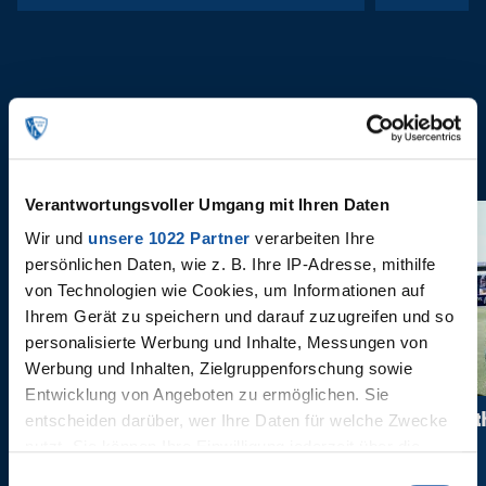
ANNE CASTROPER
Verantwortungsvoller Umgang mit Ihren Daten
Wir und
unsere 1022 Partner
verarbeiten Ihre
persönlichen Daten, wie z. B. Ihre IP-Adresse, mithilfe
von Technologien wie Cookies, um Informationen auf
Ihrem Gerät zu speichern und darauf zuzugreifen und so
personalisierte Werbung und Inhalte, Messungen von
Werbung und Inhalten, Zielgruppenforschung sowie
Entwicklung von Angeboten zu ermöglichen. Sie
Saisoneröffnung anne
Behind 
entscheiden darüber, wer Ihre Daten für welche Zwecke
Castroper
nutzt. Sie können Ihre Einwilligung jederzeit über die
Cookie-Erklärung oder durch Klicken auf das Privacy
Einwilligungsauswahl