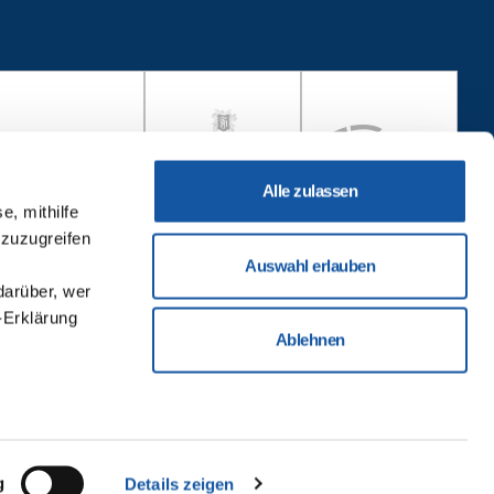
Alle zulassen
e, mithilfe
 zuzugreifen
Auswahl erlauben
darüber, wer
-Erklärung
Ablehnen
u sein können
ieren
g
Details zeigen
Ihre
ungen
Impressum