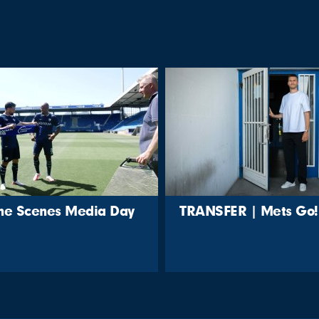
the Scenes Media Day
TRANSFER | Mets Go!