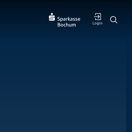
✕
Login