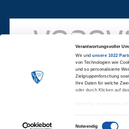
Verantwortungsvoller Um
Wir und
unsere 1022 Part
von Technologien wie Cook
und so personalisierte We
Zielgruppenforschung sowi
Ihre Daten für welche Zwec
oder durch Klicken auf da
Wenn Sie es erlauben, wür
Informationen über Ih
Ihr Gerät durch aktiv
Einwilligungsauswahl
Notwendig
Erfahren Sie mehr darüber,
© VfL Bochum 1848
Kon