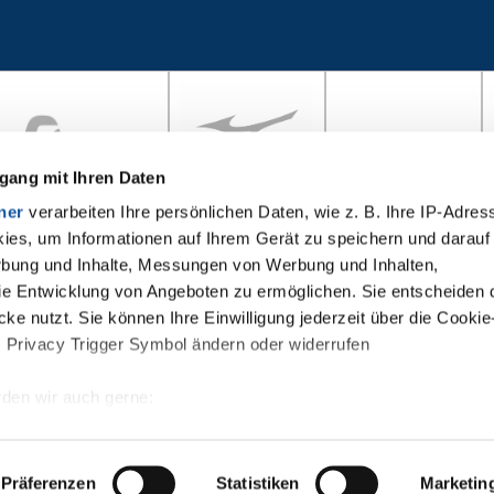
gang mit Ihren Daten
ner
verarbeiten Ihre persönlichen Daten, wie z. B. Ihre IP-Adress
ies, um Informationen auf Ihrem Gerät zu speichern und darauf
rbung und Inhalte, Messungen von Werbung und Inhalten,
e Entwicklung von Angeboten zu ermöglichen. Sie entscheiden 
ke nutzt. Sie können Ihre Einwilligung jederzeit über die Cookie
s Privacy Trigger Symbol ändern oder widerrufen
den wir auch gerne:
re geografische Lage erfassen, welche bis auf einige Meter gena
es Scannen nach bestimmten Merkmalen (Fingerprinting) identifiz
Präferenzen
Statistiken
Marketin
 wie Ihre persönlichen Daten verarbeitet werden, und legen Sie 
takt
Cookies
FAQ
Datenschutz
Nutzungsbeding