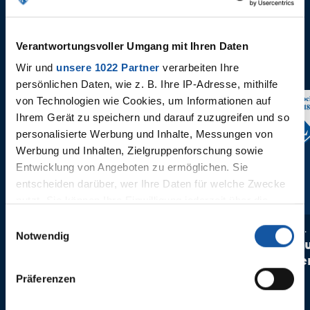
Verantwortungsvoller Umgang mit Ihren Daten
Wir und
unsere 1022 Partner
verarbeiten Ihre
persönlichen Daten, wie z. B. Ihre IP-Adresse, mithilfe
von Technologien wie Cookies, um Informationen auf
34. Spieltag
33. Spielta
Ihrem Gerät zu speichern und darauf zuzugreifen und so
personalisierte Werbung und Inhalte, Messungen von
Werbung und Inhalten, Zielgruppenforschung sowie
Entwicklung von Angeboten zu ermöglichen. Sie
entscheiden darüber, wer Ihre Daten für welche Zwecke
nutzt. Sie können Ihre Einwilligung jederzeit über die
Cookie-Erklärung oder durch Klicken auf das Privacy
Einwilligungsauswahl
Sonntag, 17. Mai 2026 um 13:30
Samstag, 9.
Trigger Symbol ändern oder widerrufen
Notwendig
Karlsruher SC -
VfL Boch
VfL Bochum 1848
Hannover
Wenn Sie es erlauben, würden wir auch gerne:
Präferenzen
Informationen über Ihre geografische Lage erfassen,
welche bis auf einige Meter genau sein können