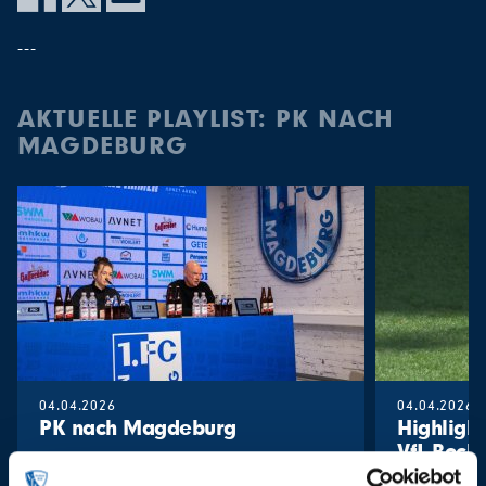
---
AKTUELLE PLAYLIST: PK NACH
MAGDEBURG
04.04.2026
04.04.2026
PK nach Magdeburg
Highligh
VfL Boch